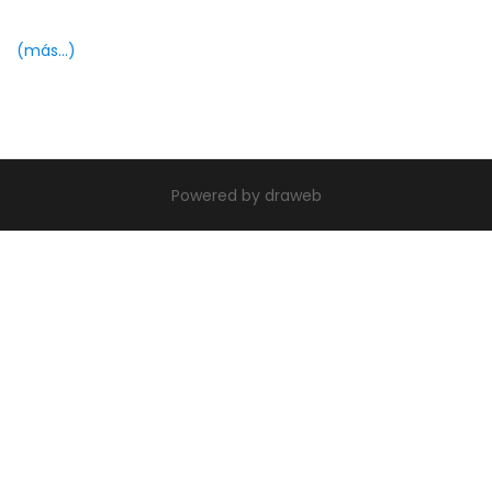
(más…)
|
theme build by Themeworx.