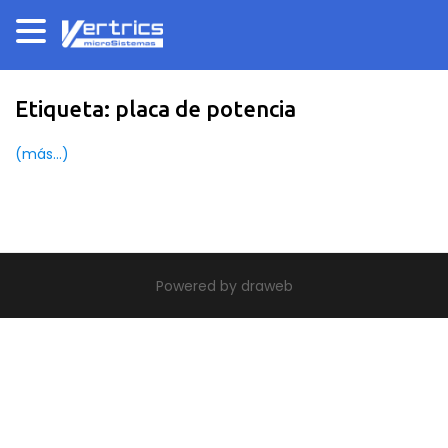
Etiqueta:
placa de potencia
(más…)
|
theme build by Themeworx.