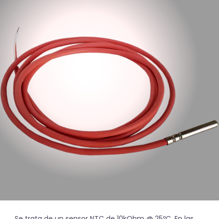
Se trata de un sensor NTC de 10kOhm @ 25ºC. En las