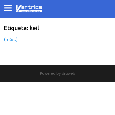
Etiqueta:
keil
(más…)
|
theme build by Themeworx.