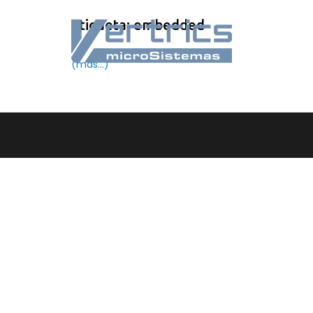
Etiqueta:
embedded
(más…)
|
theme build by Themeworx.