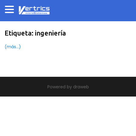
Etiqueta:
ingeniería
(más…)
|
theme build by Themeworx.