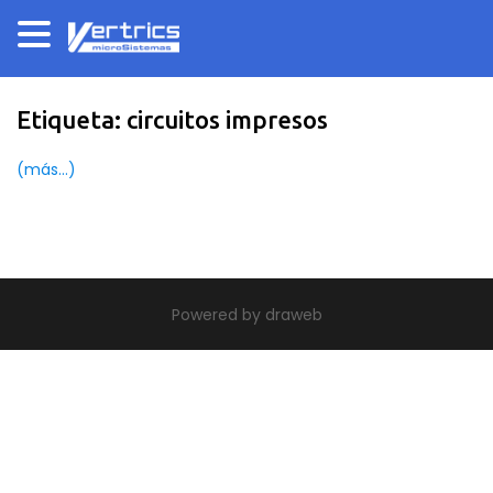
Etiqueta:
circuitos impresos
(más…)
|
theme build by Themeworx.